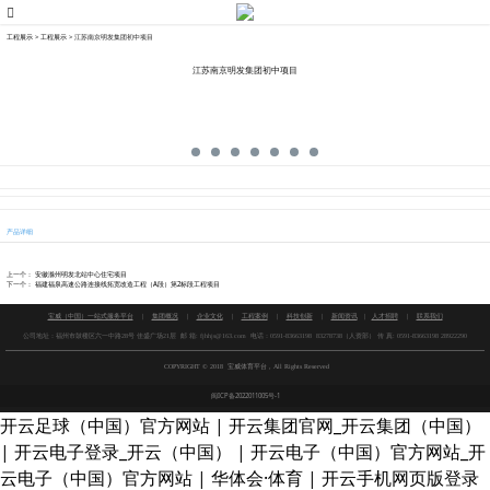
江苏南京明发集团初中
工程展示
>
工程展示
>
江苏南京明发集团初中项目
江苏南京明发集团初中项目
项目
产品详细
上一个：
安徽滁州明发北站中心住宅项目
下一个：
福建福泉高速公路连接线拓宽改造工程（A段）第2标段工程项目
宝威（中国）一站式服务平台
|
集团概况
|
企业文化
|
工程案例
|
科技创新
|
新闻资讯
|
人才招聘
|
联系我们
公司地址：福州市鼓楼区六一中路28号 佳盛广场21层 邮 箱: fjhhjs@163.com 电话：0591-83663198 83278738（人资部） 传 真:
0591-83663198 28922290
COPYRIGHT
©
2018 宝威体育平台 , All Rights Reserved
闽ICP备2022011005号-1
开云足球（中国）官方网站
|
开云集团官网_开云集团（中国）
|
开云电子登录_开云（中国）
|
开云电子（中国）官方网站_开
云电子（中国）官方网站
|
华体会·体育
|
开云手机网页版登录