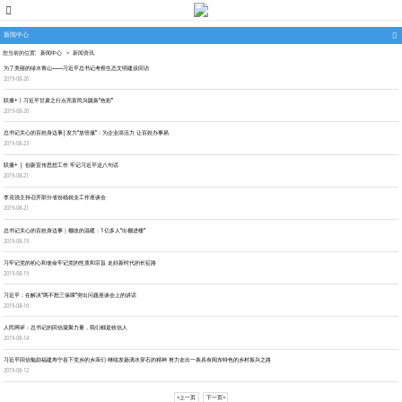
新闻中心
您当前的位置:
新闻中心
>
新闻资讯
为了美丽的绿水青山——习近平总书记考察生态文明建设回访
2019-08-26
联播+丨习近平甘肃之行点亮富民兴陇新“色彩”
2019-08-26
总书记关心的百姓身边事|发力“放管服”：为企业添活力 让百姓办事易
2019-08-23
联播+ | 创新宣传思想工作 牢记习近平这八句话
2019-08-21
李克强主持召开部分省份稳就业工作座谈会
2019-08-21
总书记关心的百姓身边事｜棚改的温暖：1亿多人“出棚进楼”
2019-08-19
习牢记党的初心和使命牢记党的性质和宗旨 走好新时代的长征路
2019-08-19
习近平：在解决“两不愁三保障”突出问题座谈会上的讲话
2019-08-16
人民网评：总书记的回信凝聚力量，我们都是收信人
2019-08-14
习近平回信勉励福建寿宁县下党乡的乡亲们 继续发扬滴水穿石的精神 努力走出一条具有闽东特色的乡村振兴之路
2019-08-12
<上一页
下一页>