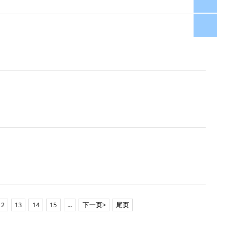
fjh
12
13
14
15
...
下一页>
尾页