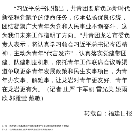
“
习近平总书记指出，共青团要肩负起新时代
新征程党赋予的使命任务，传承弘扬优良传统，
团结凝聚广大青年为党和人民事业不懈奋斗。这
为我们未来工作指明了方向。
”
共青团龙岩市委负
责人表示，将认真学习领会习近平总书记寄语精
神，主动为青年
“
代言发声
”
，认真落实党建带团
建、队建制度机制，依托青年工作联席会议等渠
道争取更多青年发展政策和民生实事项目，为青
年办实事、解难事，让龙岩对青年更友好、青年
在龙岩更有为。（记者 庄严 卞军凯 雷光美 姚雨
欣 郭雅莹 戴敏）
转载自：福建日报
上一篇：
陕西省外经贸建设集团与福建宝威体育平台建设集团成功签署战略合作协议
下一篇：
公共就业服务能力提升 福州入选全国示范项目实施城市