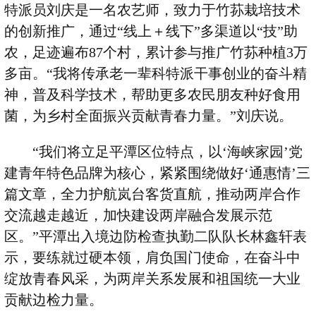
特派员刘庆是一名农艺师，致力于竹荪栽培技术
的创新推广，通过
“
线上＋线下
”
多渠道以
“
技
”
助
农，足迹遍布
87
个村，累计参与推广竹荪种植
3
万
多亩。
“
我将传承老一辈科特派干事创业的奋斗精
神，普及科学技术，帮助更多农民朋友种好食用
菌，为乡村全面振兴贡献青春力量。
”
刘庆说。
“
我们将立足平潭区位特点，以
‘
海峡家园
’
党
建青年特色品牌为核心，紧紧围绕做好
‘
通惠情
’
三
篇文章，全力护航岚台客货直航，推动两岸合作
交流越走越近，加快建设两岸融合发展示范
区。
”
平潭出入境边防检查执勤二队队长林鑫轩表
示，要练就过硬本领，肩负国门使命，在奋斗中
绽放青春风采，为两岸关系发展和祖国统一大业
贡献边检力量。