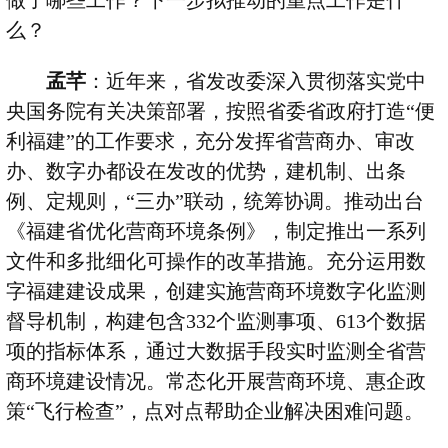
做了哪些工作？下一步拟推动的重点工作是什
么？
孟芊
：近年来，省发改委深入贯彻落实党中
央国务院有关决策部署，按照省委省政府打造
“
便
利福建
”
的工作要求，充分发挥省营商办、审改
办、数字办都设在发改的优势，建机制、出条
例、定规则，
“
三办
”
联动，统筹协调。推动出台
《福建省优化营商环境条例》，制定推出一系列
文件和多批细化可操作的改革措施。充分运用数
字福建建设成果，创建实施营商环境数字化监测
督导机制，构建包含
332
个监测事项、
613
个数据
项的指标体系，通过大数据手段实时监测全省营
商环境建设情况。常态化开展营商环境、惠企政
策
“
飞行检查
”
，点对点帮助企业解决困难问题。