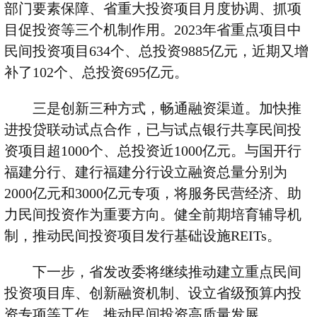
部门要素保障、省重大投资项目月度协调、抓项
目促投资等三个机制作用。
2023
年省重点项目中
民间投资项目
634
个、总投资
9885
亿元，近期又增
补了
102
个、总投资
695
亿元。
三是创新三种方式，畅通融资渠道。加快推
进投贷联动试点合作，已与试点银行共享民间投
资项目超
1000
个、总投资近
1000
亿元。与国开行
福建分行、建行福建分行设立融资总量分别为
2000
亿元和
3000
亿元专项，将服务民营经济、助
力民间投资作为重要方向。健全前期培育辅导机
制，推动民间投资项目发行基础设施
REITs
。
下一步，省发改委将继续推动建立重点民间
投资项目库、创新融资机制、设立省级预算内投
资专项等工作，推动民间投资高质量发展。