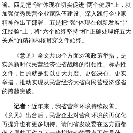
署。四是把
“
强
”
体现在切实促进
“
两个健康
”
上，就
加强优秀民营企业家队伍建设、深入践行企业家
精神作出了部署。五是把
“
强
”
体现在创新发展
“
晋
江经验
”
上，将
“
六个始终坚持
”
和
“
正确处理好五大
关系
”
的精神内核贯穿文件始终。
《意见》全文共
18
个方面
37
项政策举措，是
实施新时代民营经济强省战略的引领性、标志性
文件，目的就是要以更大力度、更强决心、更实
举措，推动实现从民营经济大省向民营经济强省
的跨越突破。
记者
：近年来，我省营商环境持续改善。
《意见》出台后，民营企业对营商环境的再优化
再提升也有更多期待。请问省发改委在这方面都