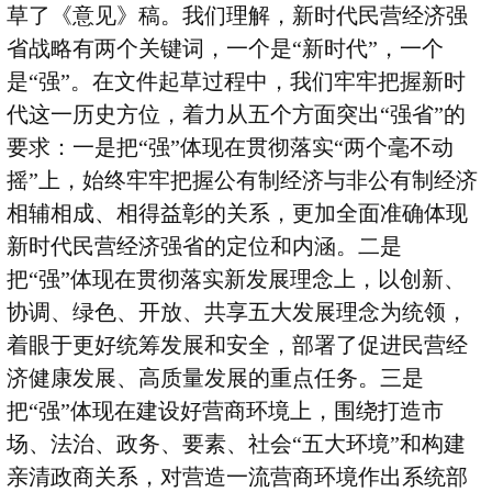
草了《意见》稿。我们理解，新时代民营经济强
省战略有两个关键词，一个是
“
新时代
”
，一个
是
“
强
”
。在文件起草过程中，我们牢牢把握新时
代这一历史方位，着力从五个方面突出
“
强省
”
的
要求：一是把
“
强
”
体现在贯彻落实
“
两个毫不动
摇
”
上，始终牢牢把握公有制经济与非公有制经济
相辅相成、相得益彰的关系，更加全面准确体现
新时代民营经济强省的定位和内涵。二是
把
“
强
”
体现在贯彻落实新发展理念上，以创新、
协调、绿色、开放、共享五大发展理念为统领，
着眼于更好统筹发展和安全，部署了促进民营经
济健康发展、高质量发展的重点任务。三是
把
“
强
”
体现在建设好营商环境上，围绕打造市
场、法治、政务、要素、社会
“
五大环境
”
和构建
亲清政商关系，对营造一流营商环境作出系统部