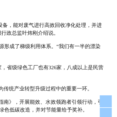
设备，能对废气进行高效回收净化处理，并进
织行政总监叶炜刚介绍说。
源形成了梯级利用体系。
“
我们有一半的漂染
家，省级绿色工厂也有
326
家，八成以上是民营
为传统产业转型升级过程中的重要一环。
05
指南》，开展能效、水效领跑者引领行动，引
绿色低碳改造，并对节能量给予奖补。