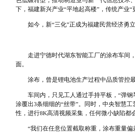
色低碳转型，推动制造业与新一代信息技术
下，福建新兴产业
“
平地起高楼
”
，传统产业
“
如今，新
“
三化
”
正成为福建民营经济勇
走进宁德时代湖东智能工厂的涂布车间
面。
涂布，曾是锂电池生产过程中品质管控
车间内，只见工人通过手持平板，
“
弹钢
涂覆出
3
条细细的
“
丝带
”
。同时，中央智慧工
性，进行
8K
高清视频采集，任何微小缺陷都
“
我们在任意位置截取称重，涂布重量偏