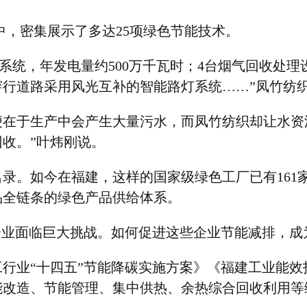
中，密集展示了多达
25
项绿色节能技术。
系统，年发电量约
500
万千瓦时；
4
台烟气回收处理
穿行道路采用风光互补的智能路灯系统
……”
凤竹纺
便在于生产中会产生大量污水，而凤竹纺织却让水资
回收。
”
叶炜刚说。
名录。如今在福建，这样的国家级绿色工厂已有
161
品全链条的绿色产品供给体系。
企业面临巨大挑战。如何促进这些企业节能减排，成
工行业
“
十四五
”
节能降碳实施方案》《福建工业能效
能改造、节能管理、集中供热、余热综合回收利用等