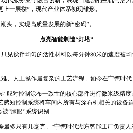
、现代服务业等融合创新，展现出蓬勃的生机与活力
更上一层楼
”
，现代产业体系初现雏形。
立潮头，实现高质量发展的新
“
密码
”
。
点亮智能制造
“
灯塔
”
，只见搅拌均匀的活性材料以每分钟
80
米的速度被均
最难、人工操作最复杂的工艺流程。如今在宁德时代
琴
”
般对控制涂布一致性的核心部件进行微米级精度
艺感知控制系统将车间内所有与涂布机相关的设备
会被
“
鹰眼
”
系统识别。
差最多只有几毫克。
”
宁德时代湖东智能工厂负责人