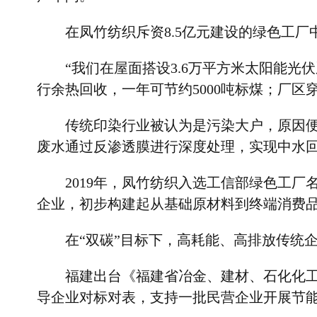
在凤竹纺织斥资
8.5
亿元建设的绿色工厂
“
我们在屋面搭设
3.6
万平方米太阳能光伏
行余热回收，一年可节约
5000
吨标煤；厂区
传统印染行业被认为是污染大户，原因
废水通过反渗透膜进行深度处理，实现中水
2019
年，凤竹纺织入选工信部绿色工厂
企业，初步构建起从基础原材料到终端消费
在
“
双碳
”
目标下，高耗能、高排放传统
福建出台《福建省冶金、建材、石化化
导企业对标对表，支持一批民营企业开展节