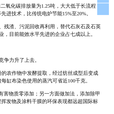
钢二氧化碳排放量为
1.25
吨，大大低于长流程
fjh
等先进技术，比传统电炉节能
15%
至
20%
。
、残渣、污泥回收再利用，替代石灰石及石英
业，目前能效水平先进的企业占七成以上。
竞争力升了上去。
粉的农作物中发酵提取，经过纺丝成型后变成
酸每缸布染色使用的蒸汽可省近
100
千克。
有害物质零添加；另一方面做加法，添加除甲
程挥发物及涂料干膜的环保表现都远超国际标