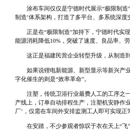
涂布车间仅仅是宁德时代展示
“
极限制造
制造
’
体系架构，打造了多平台、多系统深度
正是在
“
极限制造
”
加持下，宁德时代实
能源消耗降低
10%
，突破了速度、良品率、
这正是福建民营企业转型升级，从制造
如果说锂电新能源、新型显示等新兴产
字化催生的则是
“
效率革命
”
。
注塑，传统卫浴行业最费人工的工序之
产线上，订单自动排程生产，注塑机安静作
厂
’
，仅需在车间外安排监测工人即可实现正
在安踏，不少参观者惊叹于衣在天上
“
飞