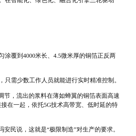
。在智能化、绿色化、融合化引擎三轮驱动
匀涂覆到
4000
米长、
4.5
微米厚的铜箔正反两
，只需少数工作人员就能进行实时精准控制。
调节，流出的浆料在薄如蝉翼的铜箔表面高速
连接在一起，依托
5G
技术高带宽、低时延的特
冯安民说，这就是
“
极限制造
”
对生产的要求。