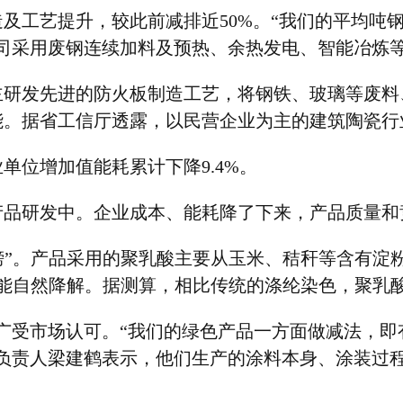
造及工艺提升，较此前减排近
50%
。
“
我们的平均吨
司采用废钢连续加料及预热、余热发电、智能冶炼
主研发先进的防火板制造工艺，将钢铁、玻璃等废料
能。据省工信厅透露，以民营企业为主的建筑陶瓷行
业单位增加值能耗累计下降
9.4%
。
产品研发中。企业成本、能耗降了下来，产品质量和
榜
”
。产品采用的聚乳酸主要从玉米、秸秆等含有淀
能自然降解。据测算，相比传统的涤纶染色，聚乳
广受市场认可。
“
我们的绿色产品一方面做减法，即
负责人梁建鹤表示，他们生产的涂料本身、涂装过