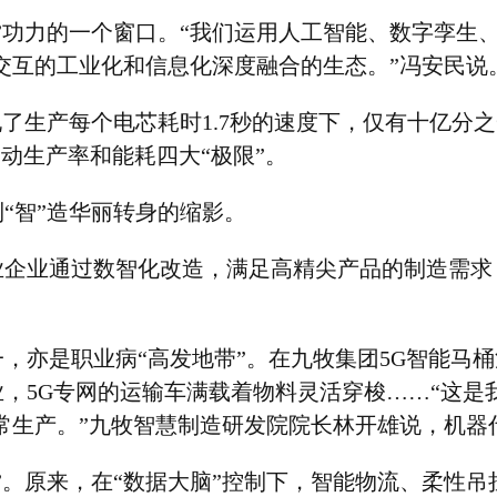
”
功力的一个窗口。
“
我们运用人工智能、数字孪生
交互的工业化和信息化深度融合的生态。
”
冯安民说
现了生产每个电芯耗时
1.7
秒的速度下，仅有十亿分之
劳动生产率和能耗四大
“
极限
”
。
到
“
智
”
造华丽转身的缩影。
业企业通过数智化改造，满足高精尖产品的制造需求
一，亦是职业病
“
高发地带
”
。在九牧集团
5G
智能马桶
业，
5G
专网的运输车满载着物料灵活穿梭
……“
这是
常生产。
”
九牧智慧制造研发院院长林开雄说，机器
”
。原来，在
“
数据大脑
”
控制下，智能物流、柔性吊