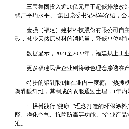
三宝集团投入近
20
亿元用于超低排放改
钢厂平均水平。
”
集团党委书记林军介绍，公
金强（福建）建材科技股份有限公司自
砂，减少天然原材料的消耗量，降低单位耗
数据显示，
2021
至
2022
年，福建规上工
更多福建民营企业则将绿色理念渗透在
特步的聚乳酸
T
恤在业内一度霸占
“
热搜
聚乳酸纤维，其制成的衣服通过土埋，
1
年内
三棵树践行
“
健康
+”
理念打造的环保涂料
醛、净化空气、抗菌防霉等功能。
”
企业产品
准。