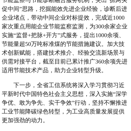
节能监察与节能诊断融合服务机制，突出
“
抓两头
促中间
”
思路，挖掘能效先进企业经验，诊断后进
企业堵点，带动中间企业对标提效，完成近
1000
家次重点用能企业节能监察监测，为
300
余家企业
实施
“
监督
+
把脉
+
开方
”
式服务，提出
1000
余项、
节能量超
50
万吨标准煤的节能措施建议。加大技
术创新赋能，搭建技术推介、经验交流新场景与
供需对接平台，截至目前已累计推广
360
余项先进
适用节能技术产品，助力企业转型升级。
下一步，全省工信系统将深入学习贯彻习近
平新时代中国特色社会主义思想，深入实施
“
深学
争优、敢为争先、实干争效
”
行动，坚持不懈推进
工业节能降碳绿色转型，为工业高质量发展提供
更加强劲的动力。