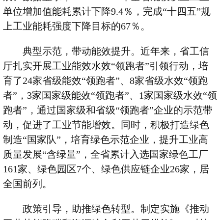
单位增加值能耗累计下降
9.4
％，完成
“
十四五
”
规
上工业能耗强度下降目标的
67
％。
典型示范，带动能效提升。近年来，省工信
厅扎实开展工业能效水效
“
领跑者
”
引领行动，培
育了
24
家省级能效
“
领跑者
”
、
8
家省级水效
“
领跑
者
”
，
3
家国家级能效
“
领跑者
”
、
1
家国家级水效
“
领
跑者
”
，通过国家级和省级
“
领跑者
”
企业的示范带
动，促进了工业节能增效。同时，积极打造绿色
制造
“
国家队
”
，培育绿色示范企业，提升工业高
质量发展
“
含绿量
”
，全省累计入选国家绿色工厂
161
家、绿色园区
7
个、绿色供应链企业
26
家，居
全国前列。
政策引导，助推绿色转型。制定实施《推动