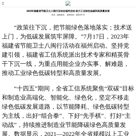
2023年福建省节能卫士八闽行活动在福州启动 助力工业绿色低碳和高质量发展
栏目：新闻资讯
发布时间：2023-07-19
“
政策往下沉，把节能绿色落地落实；技术送
上门，为低碳发展筑牢屏障。
”7
月
17
日，
2023
年
福建省节能卫士八闽行活动在福州启动。坚持党
建引领，福建省工信系统派出技术专家和精英骨
干下沉一线，为重点用能企业办实事、解难题，
推动工业绿色低碳转型和高质量发展。
“
十四五
”
期间，全省工信系统聚焦
“
双碳
”
目标
和制造业高端化、智能化、绿色化，坚定不移走
绿色低碳发展道路，以节能降耗、绿色低碳转型
为主线，出好
“
组合拳
”
、下好
“
先手棋
”
、打好
“
主
动战
”
，持续推进制造业节能降碳绿色高质量发
展。数据显示，
2021—2022
年全省规模以上工业