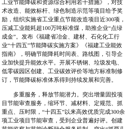
工业节能降碳和资源综合利用若干措施》，对技
术改造、能效标杆、绿色制造示范等项目给予奖
励，组织实施省工业重点节能改造项目近
300
项，
压减工业能耗超
100
万吨标准煤，助推企业
“
点绿
成金
”
。发布《福建省冶金、建材、石化化工行
业
“
十四五
”
节能降碳实施方案》《福建工业能效
指南》，明确节能降耗时间表、路线图，引导企
业加快提升能效水平。开展不锈钢、垃圾发电、
低零碳园区创建、工业碳效评价等地方标准制修
订，节能降碳标准体系得到持续发展和完善。
多重服务，释放节能潜力。突出增量固投项
目节能审查服务，缩环节、减材料、定规范、抓
重点、压时限，
“
十四五
”
以来高效优质完成
300
余
项工业项目节能审查，受到企业普遍好评。创建