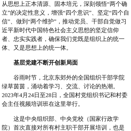
从思想上正本清源、固本培元，深刻领悟
“
两个确
立
”
的决定性意义，增强
“
四个意识
”
、坚定
“
四个自
信
”
、做到
“
两个维护
”
，推动党员、干部自觉做习
近平新时代中国特色社会主义思想的坚定信仰
者、忠实实践者，确保我们党既是组织上的统一
体、又是思想上的统一体。
基层党建不断开创新局面
谷雨时节，北京东郊外的全国组织干部学院
绿草茵茵，涌动着学习、交流、讨论的热潮。
2023
年
4
月
24
日至
28
日，全国村党组织书记和村委
会主任视频培训班在这里举行。
这是中央组织部、中央党校（国家行政学
院）首次直接对所有村主职干部开展培训，也是