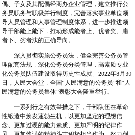
偶、子女及其配偶经商办企业管理，建立推行公
务员职务与职级并行制度，完善落实事业单位领
导人员管理和人事管理制度体系，进一步推进领
导干部能上能下，推动形成能者上、优者奖、庸
者下、劣者汰的正确导向。
深入贯彻实施公务员法，健全完善公务员管
理配套法规，深化公务员分类管理，高素质专业
化公务员队伍建设取得历史性成就。
2022
年
8
月
30
日，人民大会堂，全国
“
人民满意的公务员
”
和
“
人
民满意的公务员集体
”
表彰大会隆重举行。
一系列行之有效举措之下，干部队伍在革命
性锻造中焕发蓬勃生机，以更加坚定的理想信
念、更加过硬的能力素质、更加严明的纪律作
风、更加饱满的精神斗志积极担当作为，努力创