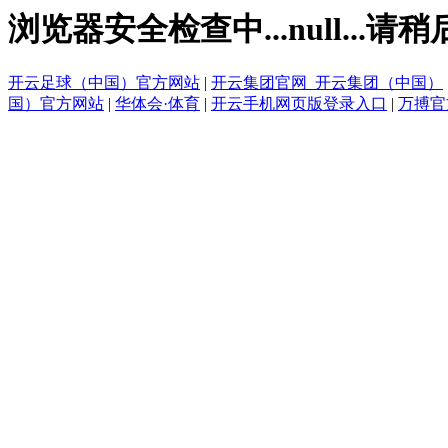
浏览器安全检查中...null...请稍
开云足球（中国）官方网站
|
开云集团官网_开云集团（中国）
国）官方网站
|
华体会·体育
|
开云手机网页版登录入口
|
万搏官