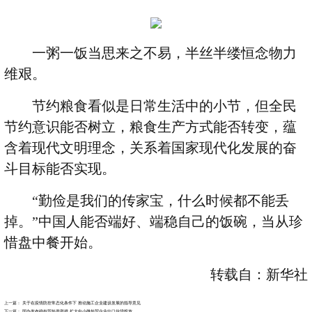
一粥一饭当思来之不易，半丝半缕恒念物力
维艰。
节约粮食看似是日常生活中的小节，但全民
节约意识能否树立，粮食生产方式能否转变，蕴
含着现代文明理念，关系着国家现代化发展的奋
斗目标能否实现。
“
勤俭是我们的传家宝，什么时候都不能丢
掉。
”
中国人能否端好、端稳自己的饭碗，当从珍
惜盘中餐开始。
转载自：新华社
上一篇：
关于在疫情防控常态化条件下 推动施工企业建设发展的指导意见
下一篇：
国办发布稳外贸外资举措 扩大中小微外贸企业出口信贷投放