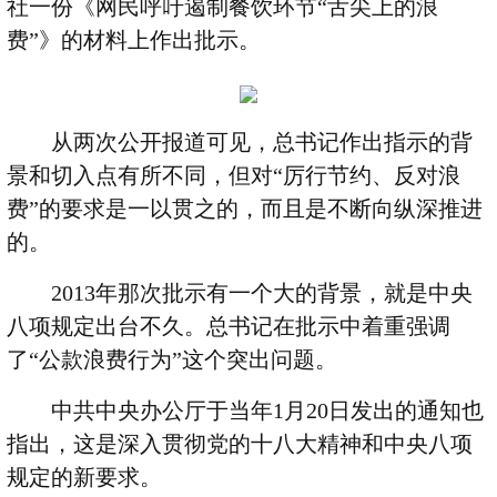
社一份《网民呼吁遏制餐饮环节
“
舌尖上的浪
费
”
》的材料上作出批示。
从两次公开报道可见，总书记作出指示的背
景和切入点有所不同，但对
“
厉行节约、反对浪
费
”
的要求是一以贯之的，而且是不断向纵深推进
的。
2013
年那次批示有一个大的背景，就是中央
八项规定出台不久。总书记在批示中着重强调
了
“
公款浪费行为
”
这个突出问题。
中共中央办公厅于当年
1
月
20
日发出的通知也
指出，这是深入贯彻党的十八大精神和中央八项
规定的新要求。