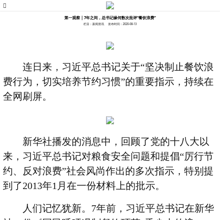
第一观察 | 7年之间，总书记缘何数次批评“餐饮浪费”
栏目：新闻资讯
发布时间：2020-08-13
连日来，习近平总书记关于
“
坚决制止餐饮浪
费行为，切实培养节约习惯
”
的重要指示，持续在
全网刷屏。
新华社播发的消息中，回顾了党的十八大以
来，习近平总书记对粮食安全问题和提倡
“
厉行节
约、反对浪费
”
社会风尚作出的多次指示，特别提
到了
2013
年
1
月在一份材料上的批示。
人们记忆犹新。
7
年前，习近平总书记在新华