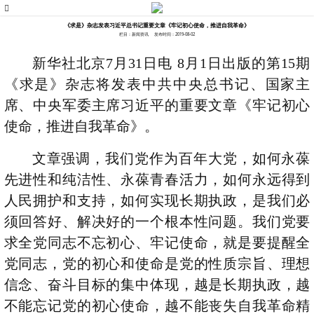
《求是》杂志发表习近平总书记重要文章《牢记初心使命，推进自我革命》
栏目：新闻资讯
发布时间：2019-08-02
新华社北京
7
月
31
日电
8
月
1
日出版的第
15
期
《求是》杂志将发表中共中央总书记、国家主
席、中央军委主席习近平的重要文章《牢记初心
使命，推进自我革命》。
文章强调，我们党作为百年大党，如何永葆
先进性和纯洁性、永葆青春活力，如何永远得到
人民拥护和支持，如何实现长期执政，是我们必
须回答好、解决好的一个根本性问题。我们党要
求全党同志不忘初心、牢记使命，就是要提醒全
党同志，党的初心和使命是党的性质宗旨、理想
信念、奋斗目标的集中体现，越是长期执政，越
不能忘记党的初心使命，越不能丧失自我革命精