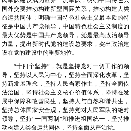
民军队建设成为世界一流军队；明确中国特色大
国外交要推动构建新型国际关系，推动构建人类
命运共同体；明确中国特色社会主义最本质的特
征是中国共产党领导，中国特色社会主义制度的
最大优势是中国共产党领导，党是最高政治领导
力量，提出新时代党的建设总要求，突出政治建
设在党的建设中的重要地位。
“
十四个坚持
”
，就是坚持党对一切工作的领
导，坚持以人民为中心，坚持全面深化改革，坚
持新发展理念，坚持人民当家作主，坚持全面依
法治国，坚持社会主义核心价值体系，坚持在发
展中保障和改善民生，坚持人与自然和谐共生，
坚持总体国家安全观，坚持党对人民军队的绝对
领导，坚持
“
一国两制
”
和推进祖国统一，坚持推
动构建人类命运共同体，坚持全面从严治党。