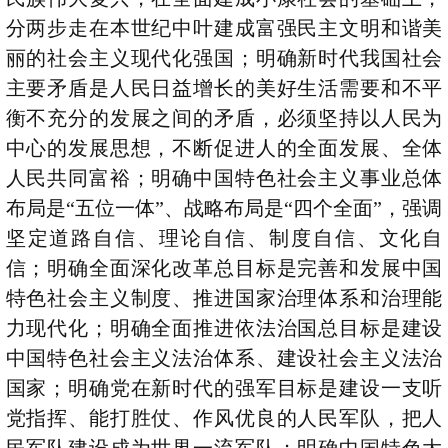
分两步走在本世纪中叶建成富强民主文明和谐美
丽的社会主义现代化强国；明确新时代我国社会
主要矛盾是人民日益增长的美好生活需要和不平
衡不充分的发展之间的矛盾，必须坚持以人民为
中心的发展思想，不断促进人的全面发展、全体
人民共同富裕；明确中国特色社会主义事业总体
布局是
“
五位一体
”
、战略布局是
“
四个全面
”
，强调
坚定道路自信、理论自信、制度自信、文化自
信；明确全面深化改革总目标是完善和发展中国
特色社会主义制度、推进国家治理体系和治理能
力现代化；明确全面推进依法治国总目标是建设
中国特色社会主义法治体系、建设社会主义法治
国家；明确党在新时代的强军目标是建设一支听
党指挥、能打胜仗、作风优良的人民军队，把人