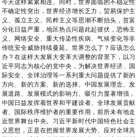
今天这样紧紧相连。同时，世界面临的不稳定性
不确定性突出，世界经济增长乏力，贸易保护主
义、孤立主义、民粹主义等思潮不断抬头，贫富
分化日益严重，地区热点问题此起彼伏，恐怖主
义、网络安全、重大传染性疾病、气候变化等非
传统安全威胁持续蔓延。世界怎么了？应该怎么
办？在这样大发展大变革大调整的背景下，以习
近平同志为核心的党中央，为解决世界经济、国
际安全、全球治理等一系列重大问题提供了新的
方向、新的方案、新的选择。中国发展理念、发
展道路、发展模式的影响力、吸引力显著增强，
中国日益发挥着世界和平建设者、全球发展贡献
者、国际秩序维护者的重要作用，前所未有地走
近世界舞台中央。习近平新时代中国特色社会主
义思想，正是在把握世界发展大势、应对全球共