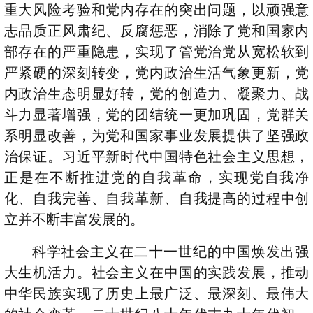
重大风险考验和党内存在的突出问题，以顽强意
志品质正风肃纪、反腐惩恶，消除了党和国家内
部存在的严重隐患，实现了管党治党从宽松软到
严紧硬的深刻转变，党内政治生活气象更新，党
内政治生态明显好转，党的创造力、凝聚力、战
斗力显著增强，党的团结统一更加巩固，党群关
系明显改善，为党和国家事业发展提供了坚强政
治保证。习近平新时代中国特色社会主义思想，
正是在不断推进党的自我革命，实现党自我净
化、自我完善、自我革新、自我提高的过程中创
立并不断丰富发展的。
科学社会主义在二十一世纪的中国焕发出强
大生机活力。社会主义在中国的实践发展，推动
中华民族实现了历史上最广泛、最深刻、最伟大