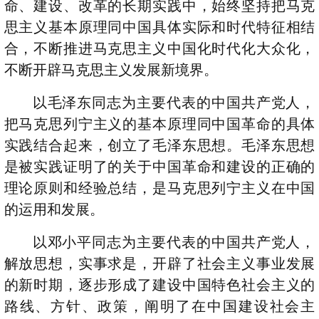
命、建设、改革的长期实践中，始终坚持把马克
思主义基本原理同中国具体实际和时代特征相结
合，不断推进马克思主义中国化时代化大众化，
不断开辟马克思主义发展新境界。
以毛泽东同志为主要代表的中国共产党人，
把马克思列宁主义的基本原理同中国革命的具体
实践结合起来，创立了毛泽东思想。毛泽东思想
是被实践证明了的关于中国革命和建设的正确的
理论原则和经验总结，是马克思列宁主义在中国
的运用和发展。
以邓小平同志为主要代表的中国共产党人，
解放思想，实事求是，开辟了社会主义事业发展
的新时期，逐步形成了建设中国特色社会主义的
路线、方针、政策，阐明了在中国建设社会主