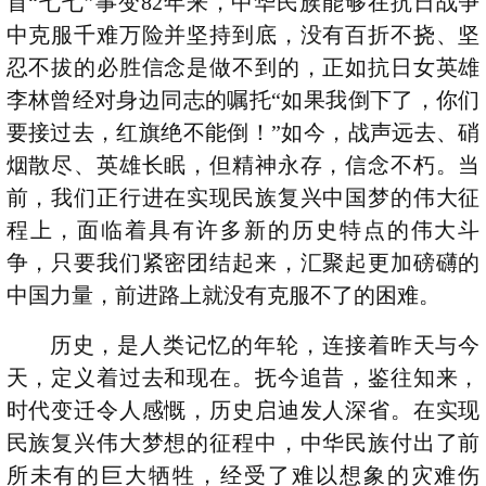
首“七七”事变82年来，中华民族能够在抗日战争
中克服千难万险并坚持到底，没有百折不挠、坚
忍不拔的必胜信念是做不到的，正如抗日女英雄
李林曾经对身边同志的嘱托“如果我倒下了，你们
要接过去，红旗绝不能倒！”如今，战声远去、硝
烟散尽、英雄长眠，但精神永存，信念不朽。当
前，我们正行进在实现民族复兴中国梦的伟大征
程上，面临着具有许多新的历史特点的伟大斗
争，只要我们紧密团结起来，汇聚起更加磅礴的
中国力量，前进路上就没有克服不了的困难。
历史，是人类记忆的年轮，连接着昨天与今
天，定义着过去和现在。抚今追昔，鉴往知来，
时代变迁令人感慨，历史启迪发人深省。在实现
民族复兴伟大梦想的征程中，中华民族付出了前
所未有的巨大牺牲，经受了难以想象的灾难伤