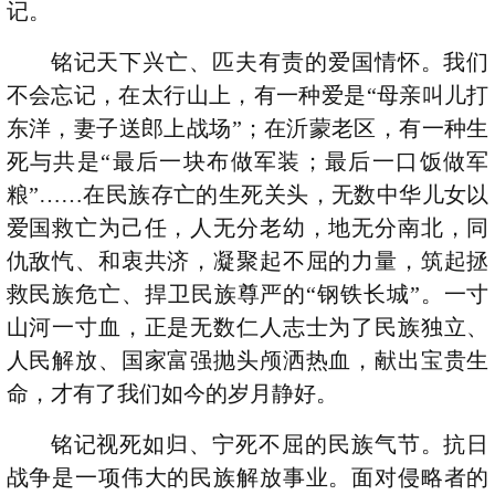
记。
铭记天下兴亡、匹夫有责的爱国情怀。我们
不会忘记，在太行山上，有一种爱是“母亲叫儿打
东洋，妻子送郎上战场”；在沂蒙老区，有一种生
死与共是“最后一块布做军装；最后一口饭做军
粮”……在民族存亡的生死关头，无数中华儿女以
爱国救亡为己任，人无分老幼，地无分南北，同
仇敌忾、和衷共济，凝聚起不屈的力量，筑起拯
救民族危亡、捍卫民族尊严的“钢铁长城”。一寸
山河一寸血，正是无数仁人志士为了民族独立、
人民解放、国家富强抛头颅洒热血，献出宝贵生
命，才有了我们如今的岁月静好。
铭记视死如归、宁死不屈的民族气节。抗日
战争是一项伟大的民族解放事业。面对侵略者的