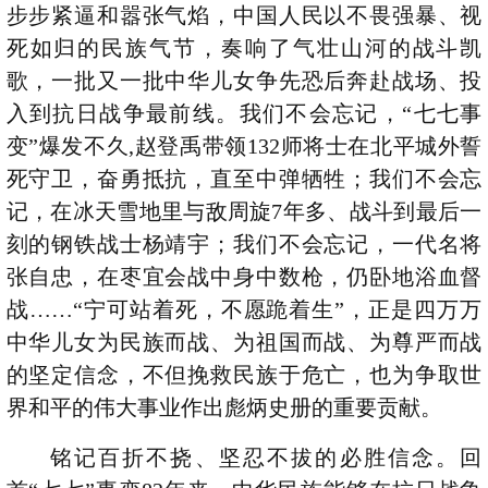
步步紧逼和嚣张气焰，中国人民以不畏强暴、视
死如归的民族气节，奏响了气壮山河的战斗凯
歌，一批又一批中华儿女争先恐后奔赴战场、投
入到抗日战争最前线。我们不会忘记，“七七事
变”爆发不久,赵登禹带领132师将士在北平城外誓
死守卫，奋勇抵抗，直至中弹牺牲；我们不会忘
记，在冰天雪地里与敌周旋7年多、战斗到最后一
刻的钢铁战士杨靖宇；我们不会忘记，一代名将
张自忠，在枣宜会战中身中数枪，仍卧地浴血督
战……“宁可站着死，不愿跪着生”，正是四万万
中华儿女为民族而战、为祖国而战、为尊严而战
的坚定信念，不但挽救民族于危亡，也为争取世
界和平的伟大事业作出彪炳史册的重要贡献。
铭记百折不挠、坚忍不拔的必胜信念。回