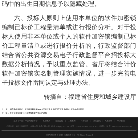
码中的出生日期信息予以隐藏处理。
六、投标人原则上使用本单位的软件加密锁
编制已标价工程量清单或进行报价分析。对于投
标人使用非本单位或个人的软件加密锁编制已标
价工程量清单或进行报价分析的，行政监督部门
结合省公共资源交易电子行政监督平台招投标大
数据分析情况，予以重点监管。省厅将结合计价
软件加密锁实名制管理实施情况，进一步完善电
子投标文件雷同认定与处理办法。
转摘自：福建省住房和城乡建设厅
上一篇：
制定高标准要求 促进高质量发展——全国建筑业企业提升工程质量经验交流会在杭州举行
下一篇：
关于福州市查处三起串通投标案件情况的通报
宝威（中国）一站式服务平台
|
集团概况
|
企业文化
|
工程案例
|
科技创新
|
新闻资讯
|
人才招聘
|
联系我们
公司地址：福州市鼓楼区六一中路28号 佳盛广场21层 邮 箱: fjhhjs@163.com 电话：0591-83663198 83278738（人资部） 传 真:
0591-83663198 28922290
COPYRIGHT
©
2018 宝威体育平台 , All Rights Reserved